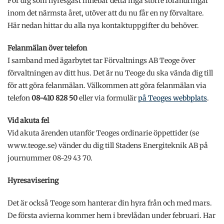
För dig som hyresgäst innebär detta inga större förändringar
inom det närmsta året, utöver att du nu får en ny förvaltare.
Här nedan hittar du alla nya kontaktuppgifter du behöver.
Felanmälan över telefon
I samband med ägarbytet tar Förvaltnings AB Teoge över
förvaltningen av ditt hus. Det är nu Teoge du ska vända dig till
för att göra felanmälan. Välkommen att göra felanmälan via
telefon
08-410
828 50
eller via formulär
på Teoges webbplats
.
Vid akuta fel
Vid akuta ärenden utanför Teoges ordinarie öppettider (se
www.teoge.se) vänder du dig till Stadens Energiteknik AB på
journummer 08-29 43 70.
Hyresavisering
Det är också Teoge som hanterar din hyra från och med mars.
De första avierna kommer hem i brevlådan under februari. Har