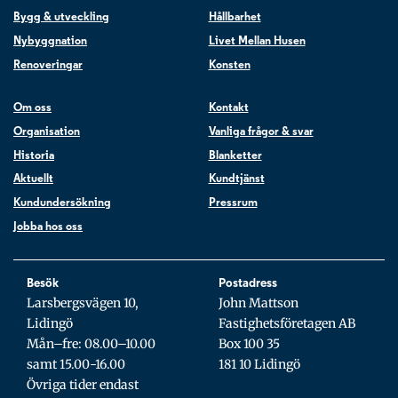
Bygg & utveckling
Hållbarhet
Nybyggnation
Livet Mellan Husen
Renoveringar
Konsten
Om oss
Kontakt
Organisation
Vanliga frågor & svar
Historia
Blanketter
Aktuellt
Kundtjänst
Kundundersökning
Pressrum
Jobba hos oss
Besök
Postadress
Larsbergsvägen 10,
John Mattson
Lidingö
Fastighetsföretagen AB
Mån–fre: 08.00–10.00
Box 100 35
samt 15.00-16.00
181 10 Lidingö
Övriga tider endast