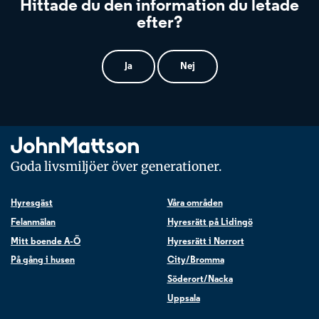
Hittade du den information du letade
efter?
Ja
Nej
Goda livsmiljöer över generationer.
Hyresgäst
Våra områden
Felanmälan
Hyresrätt på Lidingö
Mitt boende A-Ö
Hyresrätt i Norrort
På gång i husen
City/Bromma
Söderort/Nacka
Uppsala