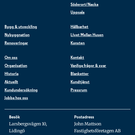
Söderort/Nacka
Uppsala
Bygg & utveckling
Hållbarhet
Nybyggnation
Livet Mellan Husen
Renoveringar
Konsten
Om oss
Kontakt
Organisation
Vanliga frågor & svar
Historia
Blanketter
Aktuellt
Kundtjänst
Kundundersökning
Pressrum
Jobba hos oss
Besök
Postadress
Larsbergsvägen 10,
John Mattson
Lidingö
Fastighetsföretagen AB