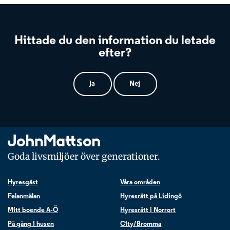
Hittade du den information du letade
efter?
Ja
Nej
Goda livsmiljöer över generationer.
Hyresgäst
Våra områden
Felanmälan
Hyresrätt på Lidingö
Mitt boende A-Ö
Hyresrätt i Norrort
På gång i husen
City/Bromma