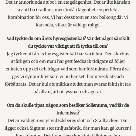
Det är annorlunda att bo i en etagelägenhet. Det är lite känslan
av att bo i radhus, men ändå i lägenhet, en perfekt
kombination för oss. Vi har dessutom en stor balkong där vi
kan odla, vilket är väldigt roligt.
Vad tyckte du om årets hyresgästenkät? Var det något särskilt
du tyckte var viktigt att få tycka till om?
Jag tycker att årets hyresgästenkät har varit bra. Den skickas
ut årligen och om man har gett feedback tidigare så följer
enkäten upp det och frågar vad som har förändrats. Förra året
gav vi synpunkter som vi nu har sett har utvecklats och
förbättrats. Det är kul att märka att det man svarar faktiskt tas
på allvar, att ni lyssnar och agerar.
Om du skulle tipsa någon som besöker Sollentuna, vad får de
inte missa?
Det är väldigt mysigt vid Edsbergs slott och Stallbacken. Där
ligger också Sigtuna stearinljusfabrik, där man kan gå kurser i
ljusstöpning. Det finns även konstutställningar, bra