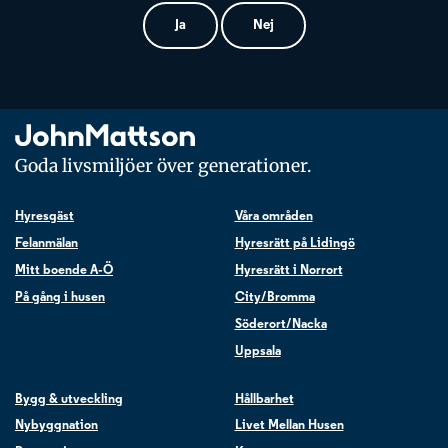
Ja
Nej
Goda livsmiljöer över generationer.
Hyresgäst
Våra områden
Felanmälan
Hyresrätt på Lidingö
Mitt boende A-Ö
Hyresrätt i Norrort
På gång i husen
City/Bromma
Söderort/Nacka
Uppsala
Bygg & utveckling
Hållbarhet
Nybyggnation
Livet Mellan Husen