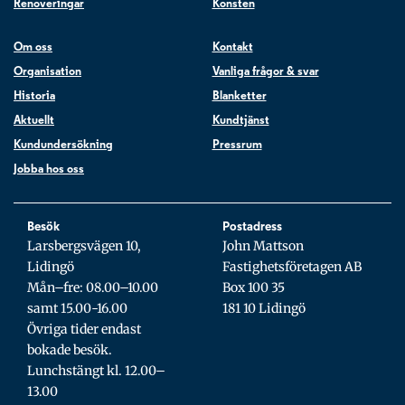
Renoveringar
Konsten
Om oss
Kontakt
Organisation
Vanliga frågor & svar
Historia
Blanketter
Aktuellt
Kundtjänst
Kundundersökning
Pressrum
Jobba hos oss
Besök
Postadress
Larsbergsvägen 10,
John Mattson
Lidingö
Fastighetsföretagen AB
Mån–fre: 08.00–10.00
Box 100 35
samt 15.00-16.00
181 10 Lidingö
Övriga tider endast
bokade besök.
Lunchstängt kl. 12.00–
13.00