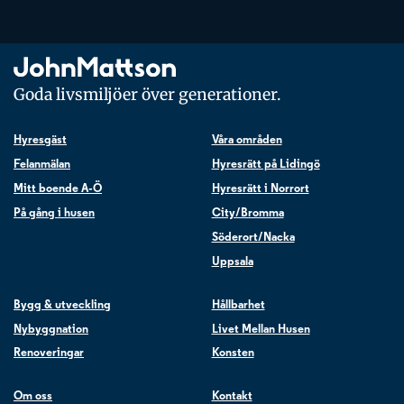
Goda livsmiljöer över generationer.
Hyresgäst
Våra områden
Felanmälan
Hyresrätt på Lidingö
Mitt boende A-Ö
Hyresrätt i Norrort
På gång i husen
City/Bromma
Söderort/Nacka
Uppsala
Bygg & utveckling
Hållbarhet
Nybyggnation
Livet Mellan Husen
Renoveringar
Konsten
Om oss
Kontakt