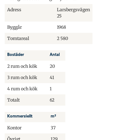
Adress
Larsbergsvägen
25
Byggår
1968
Tomtareal
2 580
Bostäder
Antal
2 rum och kök
20
3 rum och kök
41
4 rum och kök
1
Totalt
62
Kommersiellt
m²
Kontor
37
Övrigt
129