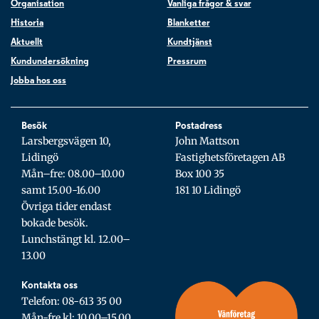
Organisation
Vanliga frågor & svar
Historia
Blanketter
Aktuellt
Kundtjänst
Kundundersökning
Pressrum
Jobba hos oss
Besök
Postadress
Larsbergsvägen 10,
John Mattson
Lidingö
Fastighetsföretagen AB
Mån–fre: 08.00–10.00
Box 100 35
samt 15.00-16.00
181 10 Lidingö
Övriga tider endast
bokade besök.
Lunchstängt kl. 12.00–
13.00
Kontakta oss
Telefon: 08-613 35 00
Mån-fre kl: 10.00–15.00