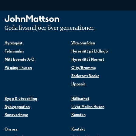
Goda livsmiljöer över generationer.
Hyresgäst
Våra områden
Felanmälan
Hyresrätt på Lidingö
Mitt boende A-Ö
Hyresrätt i Norrort
På gång i husen
City/Bromma
Söderort/Nacka
Uppsala
Bygg & utveckling
Hållbarhet
Nybyggnation
Livet Mellan Husen
Renoveringar
Konsten
Om oss
Kontakt