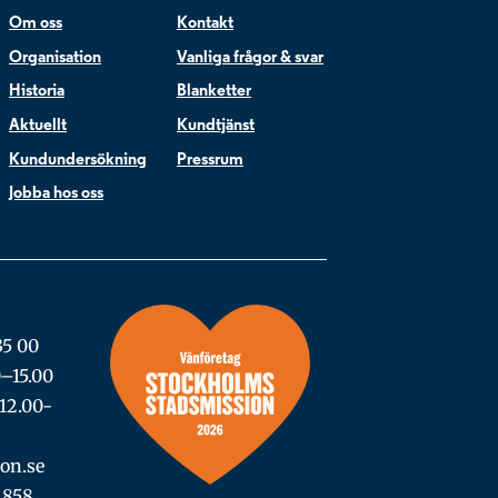
Om oss
Kontakt
Organisation
Vanliga frågor & svar
Historia
Blanketter
Aktuellt
Kundtjänst
Kundundersökning
Pressrum
Jobba hos oss
35 00
0–15.00
12.00-
on.se
2858