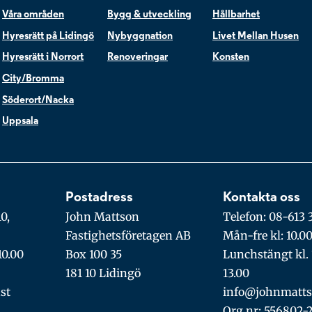
Våra områden
Bygg & utveckling
Hållbarhet
Hyresrätt på Lidingö
Nybyggnation
Livet Mellan Husen
Hyresrätt i Norrort
Renoveringar
Konsten
City/Bromma
Söderort/Nacka
Uppsala
Postadress
Kontakta oss
0,
John Mattson
Telefon: 08-613 
Fastighetsföretagen AB
Mån-fre kl: 10.0
10.00
Box 100 35
Lunchstängt kl. 
181 10 Lidingö
13.00
st
info@johnmatts
Org.nr: 556802-