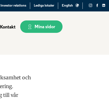
Investor relations
Lediga lokaler
English
Mina sidor
Kontakt
verksamhet och
ering.
till vår