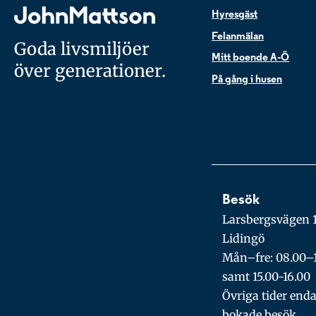
Hyresgäst
Felanmälan
Goda livsmiljöer
Mitt boende A-Ö
över generationer.
På gång i husen
Besök
Larsbergsvägen 1
Lidingö
Mån–fre: 08.00–
samt 15.00-16.00
Övriga tider enda
bokade besök.