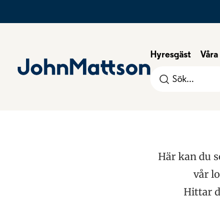
Hyresgäst
Våra
Sök
efter:
Här kan du so
vår l
Hittar 