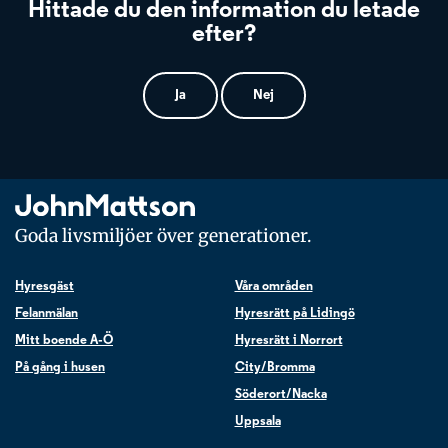
Hittade du den information du letade
efter?
Ja
Nej
Goda livsmiljöer över generationer.
Hyresgäst
Våra områden
Felanmälan
Hyresrätt på Lidingö
Mitt boende A-Ö
Hyresrätt i Norrort
På gång i husen
City/Bromma
Söderort/Nacka
Uppsala