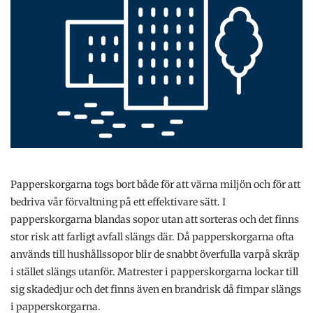
Papperskorgarna togs bort både för att värna miljön och för att
bedriva vår förvaltning på ett effektivare sätt. I
papperskorgarna blandas sopor utan att sorteras och det finns
stor risk att farligt avfall slängs där. Då papperskorgarna ofta
används till hushållssopor blir de snabbt överfulla varpå skräp
i stället slängs utanför. Matrester i papperskorgarna lockar till
sig skadedjur och det finns även en brandrisk då fimpar slängs
i papperskorgarna.