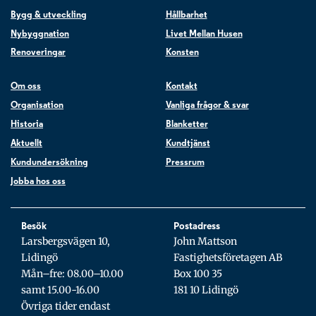
Bygg & utveckling
Hållbarhet
Nybyggnation
Livet Mellan Husen
Renoveringar
Konsten
Om oss
Kontakt
Organisation
Vanliga frågor & svar
Historia
Blanketter
Aktuellt
Kundtjänst
Kundundersökning
Pressrum
Jobba hos oss
Besök
Postadress
Larsbergsvägen 10,
John Mattson
Lidingö
Fastighetsföretagen AB
Mån–fre: 08.00–10.00
Box 100 35
samt 15.00-16.00
181 10 Lidingö
Övriga tider endast