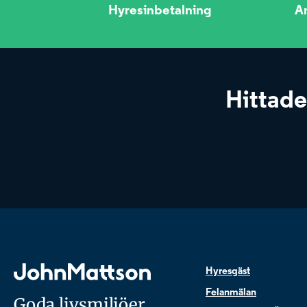
Hyresinbetalning
A
Hittade
Hyresgäst
Felanmälan
Goda livsmiljöer