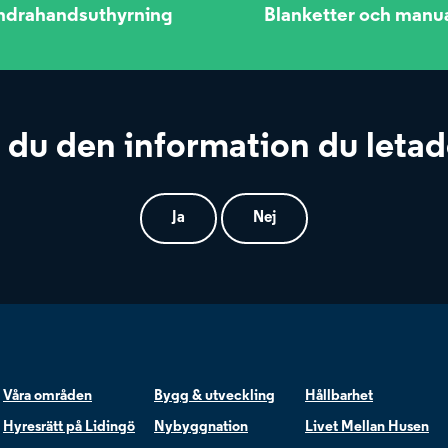
ndrahandsuthyrning
Blanketter och manu
 du den information du letad
Ja
Nej
Våra områden
Bygg & utveckling
Hållbarhet
Hyresrätt på Lidingö
Nybyggnation
Livet Mellan Husen