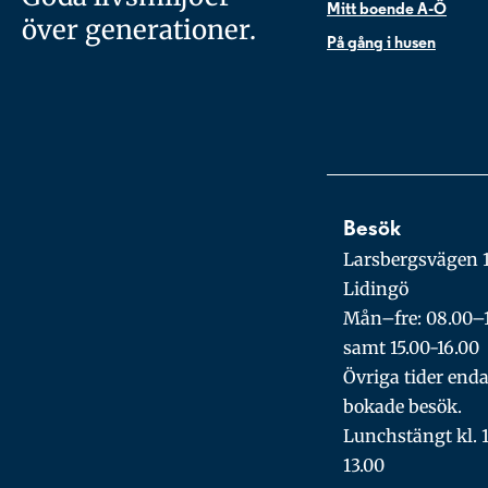
Mitt boende A-Ö
över generationer.
På gång i husen
Besök
Larsbergsvägen 1
Lidingö
Mån–fre: 08.00–
samt 15.00-16.00
Övriga tider enda
bokade besök.
Lunchstängt kl. 
13.00