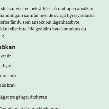
skickar vi ut en bekräftelse på mottagen ansökan.
 handlingar i samråd med de övriga hyresvärdarna
refter får du som ansökt om lägenhetsbyte
dkänt eller inte. Vid godkänt byte kontaktas du
ng.
nsökan
ett år.
t byte.
nns inte.
nde krav:
 lägst tre gånger årshyran.
Kronofogden får inte förekomma.