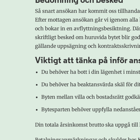
Bedömning och besked
Så snart ansökan har kommit oss tillhanda 
Efter mottagen ansökan går vi igenom alla
och bokar in en avflyttningsbesiktning. Dä
skriftligt besked om huruvida bytet blir go
gällande uppsägning och kontraktsskrivni
Viktigt att tänka på inför a
Du behöver ha bott i din lägenhet i minst 
Du behöver ha beaktansvärda skäl för dit
Byten mellan villa och bostadsrätt godkä
Bytesparten behöver uppfylla nedanståe
Din totala årsinkomst brutto ska uppgå till
Betalningsanmärkningar och skulder hos 