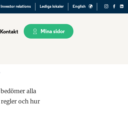
Investor relations
Lediga lokaler
English
Mina sidor
Kontakt
e
i bedömer alla
 regler och hur