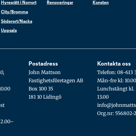
Hyresrätt i Norrort
Renoveringar
Konsten
City/Bromma
Söderort/Nacka
Uppsala
Postadress
Kontakta oss
0,
John Mattson
Telefon: 08-613 
Fastighetsföretagen AB
Mån-fre kl: 10.0
10.00
Box 100 35
Lunchstängt kl. 
181 10 Lidingö
13.00
st
info@johnmatts
Org.nr: 556802-
12.00–