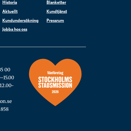
Historia
Blanketter
Aktuellt
Kundtjänst
Kundundersökning
Pressrum
Jobba hos oss
35 00
0–15.00
12.00-
on.se
2858